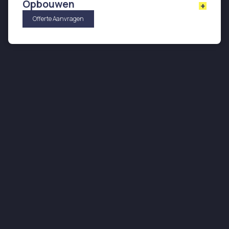
Opbouwen
+
Een opbouw biedt de mogelijkheid om je woning
Offerte Aanvragen
verticaal uit te breiden. Wij zorgen voor de
vergunningsaanvraag, zodat jij snel kunt genieten
van een extra verdieping en meer wooncomfort.