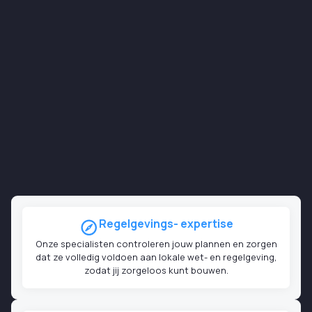
kantoren naar woningen.
Neem Contact Op
Voor het juridisch en bouwkundig wijzigen van de
perceelgrenzen, bijvoorbeeld bij kavelsplitsing of
herverkaveling.
Neem Contact Op
Voor wijzigingen aan beschermde panden of in
historische gebieden, met oog voor behoud van
cultureel erfgoed.
Neem Contact Op
Voor het wijzigen van het gebruik van een gebouw,
bijvoorbeeld van winkel naar woning of van
woonhuis naar kantoor.
Neem Contact Op
Regelgevings- expertise
Onze specialisten controleren jouw plannen en zorgen
dat ze volledig voldoen aan lokale wet- en regelgeving,
zodat jij zorgeloos kunt bouwen.