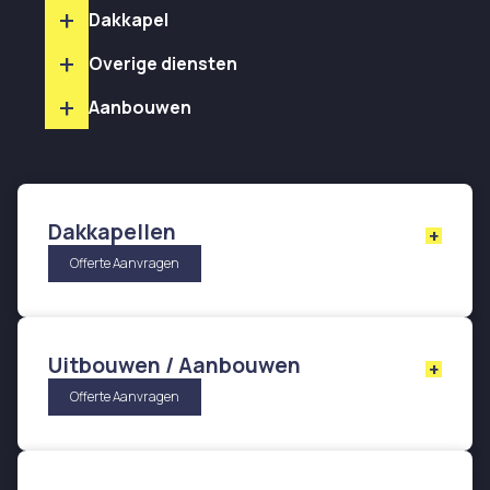
+
Dakkapel
+
Overige diensten
+
Aanbouwen
Dakkapellen
+
Een dakkapel zorgt voor extra licht en ruimte in je
Offerte Aanvragen
woning. Wij begeleiden je bij het aanvragen van de
vergunning, zodat je snel kunt profiteren van een
lichtere en ruimere zolder.
Uitbouwen / Aanbouwen
+
Met een uitbouw of aanbouw vergroot je je
Offerte Aanvragen
woonruimte aanzienlijk. Wij regelen het
vergunningsproces voor je, zodat je zorgeloos
kunt uitbreiden en jouw ideale leefruimte kunt
creëren.