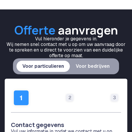
Offerte
aanvragen
Vul hieronder je gegevens in.
Wij nemen snel contact met u op om uw aanvraag door
te spreken en u direct te voorzien van een duidelijke
offerte op maat.
Voor particulieren
Voor bedrijven
1
2
3
1
Contact gegevens
De
ba
Vul uw informatie in zodat we contact met u op