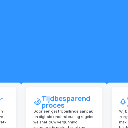
-
Tijdbesparend
proces
en
Door een gestroomlijnde aanpak
Wij 
ze
en digitale ondersteuning regelen
zorg
wet-
we snel jouw vergunning,
maxi
waardoor je project snel kan
held