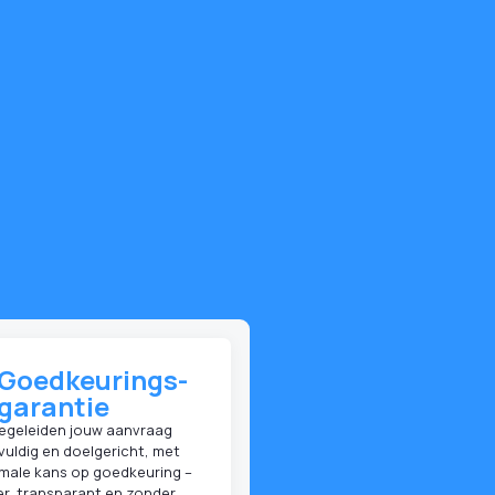
Goedkeurings-
garantie
begeleiden jouw aanvraag
vuldig en doelgericht, met
male kans op goedkeuring –
er, transparant en zonder