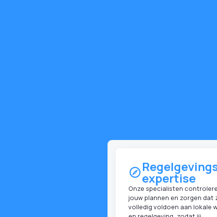
Regelgevings
expertise
Onze specialisten controler
jouw plannen en zorgen dat 
volledig voldoen aan lokale 
en regelgeving, zodat jij