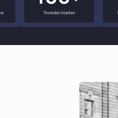
ks
Tevreden klanten