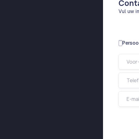
Cont
Vul uw i
Persoon