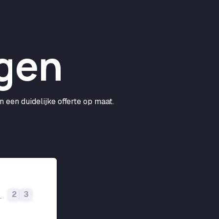
gen
 een duidelijke offerte op maat.
2
2
3
1